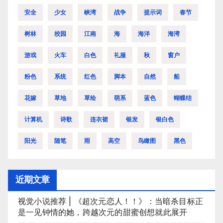
安全
少女
峡湾
战争
提示词
春节
树林
校园
江南
海
海洋
海湾
游戏
火车
白色
礼服
秋
窗户
粉色
系统
红色
脚本
自然
船
花嫁
草地
草绘
萌系
蓝色
蝴蝶结
计算机
诗歌
连衣裙
银发
银白色
阳光
随笔
雨
高空
鸟瞰图
黑色
近期文章
视觉小说推荐 | 《超次元恋人！！》：当暗杀目标正
是一见钟情的她，跨越次元的甜蜜创想就此展开