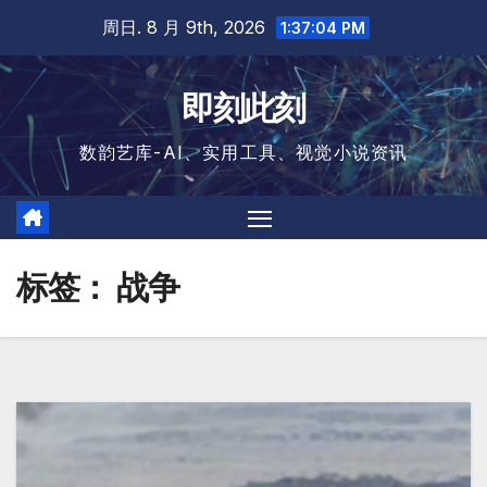
跳
周日. 8 月 9th, 2026
1:37:04 PM
至
内
即刻此刻
容
数韵艺库-AI、实用工具、视觉小说资讯
标签：
战争