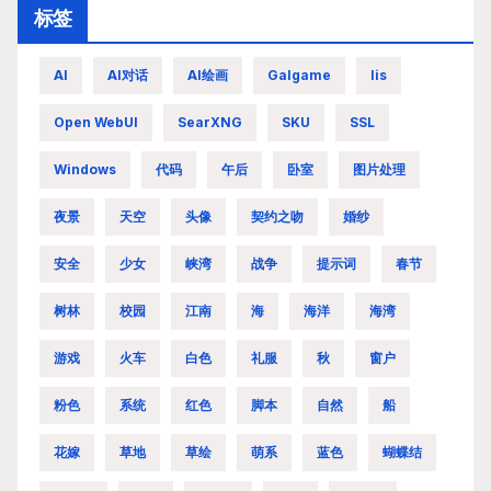
标签
AI
AI对话
AI绘画
Galgame
Iis
Open WebUI
SearXNG
SKU
SSL
Windows
代码
午后
卧室
图片处理
夜景
天空
头像
契约之吻
婚纱
安全
少女
峡湾
战争
提示词
春节
树林
校园
江南
海
海洋
海湾
游戏
火车
白色
礼服
秋
窗户
粉色
系统
红色
脚本
自然
船
花嫁
草地
草绘
萌系
蓝色
蝴蝶结