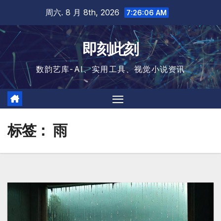
跳
周六. 8 月 8th, 2026
7:26:07 AM
至
内
即刻此刻
容
数韵艺库-AI、实用工具、视觉小说资讯
标签：
雨