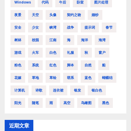
Windows
代码
午后
卧室
图片处理
夜景
天空
头像
契约之吻
婚纱
安全
少女
峡湾
战争
提示词
春节
树林
校园
江南
海
海洋
海湾
游戏
火车
白色
礼服
秋
窗户
粉色
系统
红色
脚本
自然
船
花嫁
草地
草绘
萌系
蓝色
蝴蝶结
计算机
诗歌
连衣裙
银发
银白色
阳光
随笔
雨
高空
鸟瞰图
黑色
近期文章