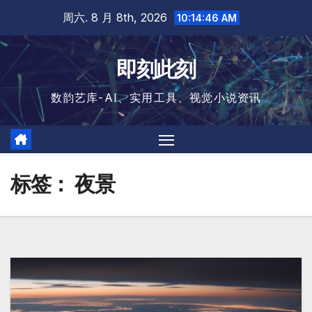
跳
周六. 8 月 8th, 2026
10:14:46 AM
至
内
即刻此刻
容
数韵艺库-AI、实用工具、视觉小说资讯
标签：
夜景