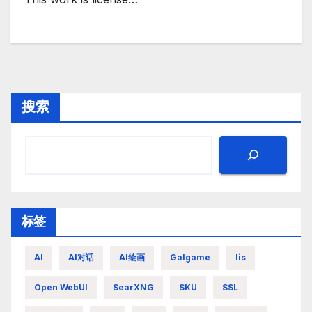
搜索
标签
AI
AI对话
AI绘画
Galgame
Iis
Open WebUI
SearXNG
SKU
SSL