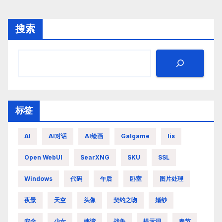
搜索
标签
AI
AI对话
AI绘画
Galgame
Iis
Open WebUI
SearXNG
SKU
SSL
Windows
代码
午后
卧室
图片处理
夜景
天空
头像
契约之吻
婚纱
安全
少女
峡湾
战争
提示词
春节