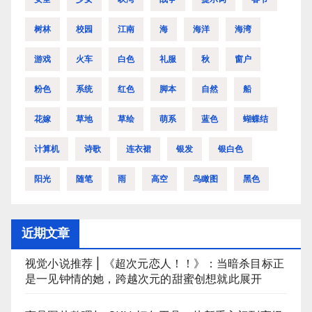
树林
校园
江南
海
海洋
海湾
游戏
火车
白色
礼服
秋
窗户
粉色
系统
红色
脚本
自然
船
花嫁
草地
草绘
萌系
蓝色
蝴蝶结
计算机
诗歌
连衣裙
银发
银白色
阳光
随笔
雨
高空
鸟瞰图
黑色
近期文章
视觉小说推荐 | 《超次元恋人！！》：当暗杀目标正
是一见钟情的她，跨越次元的甜蜜创想就此展开