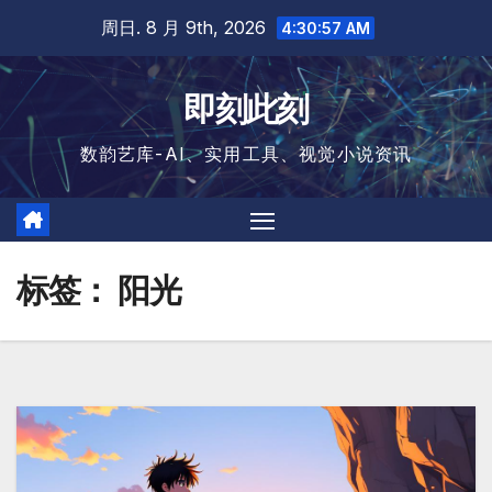
跳
周日. 8 月 9th, 2026
4:30:57 AM
至
内
即刻此刻
容
数韵艺库-AI、实用工具、视觉小说资讯
标签：
阳光