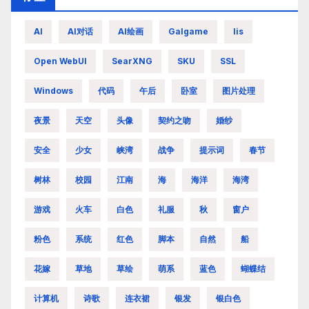
AI
AI对话
AI绘画
Galgame
Iis
Open WebUI
SearXNG
SKU
SSL
Windows
代码
午后
卧室
图片处理
夜景
天空
头像
契约之吻
婚纱
安全
少女
峡湾
战争
提示词
春节
树林
校园
江南
海
海洋
海湾
游戏
火车
白色
礼服
秋
窗户
粉色
系统
红色
脚本
自然
船
花嫁
草地
草绘
萌系
蓝色
蝴蝶结
计算机
诗歌
连衣裙
银发
银白色