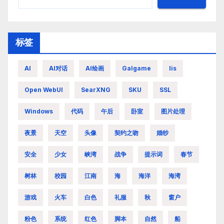
标签
AI
AI对话
AI绘画
Galgame
Iis
Open WebUI
SearXNG
SKU
SSL
Windows
代码
午后
卧室
图片处理
夜景
天空
头像
契约之吻
婚纱
安全
少女
峡湾
战争
提示词
春节
树林
校园
江南
海
海洋
海湾
游戏
火车
白色
礼服
秋
窗户
粉色
系统
红色
脚本
自然
船