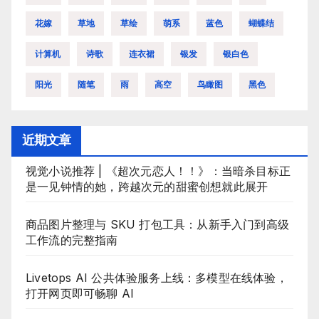
花嫁
草地
草绘
萌系
蓝色
蝴蝶结
计算机
诗歌
连衣裙
银发
银白色
阳光
随笔
雨
高空
鸟瞰图
黑色
近期文章
视觉小说推荐 | 《超次元恋人！！》：当暗杀目标正
是一见钟情的她，跨越次元的甜蜜创想就此展开
商品图片整理与 SKU 打包工具：从新手入门到高级
工作流的完整指南
Livetops AI 公共体验服务上线：多模型在线体验，
打开网页即可畅聊 AI