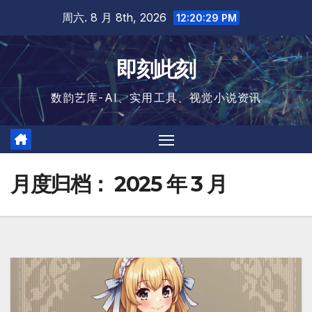
跳
周六. 8 月 8th, 2026
12:20:30 PM
至
内
即刻此刻
容
数韵艺库-AI、实用工具、视觉小说资讯
月度归档：
2025 年 3 月