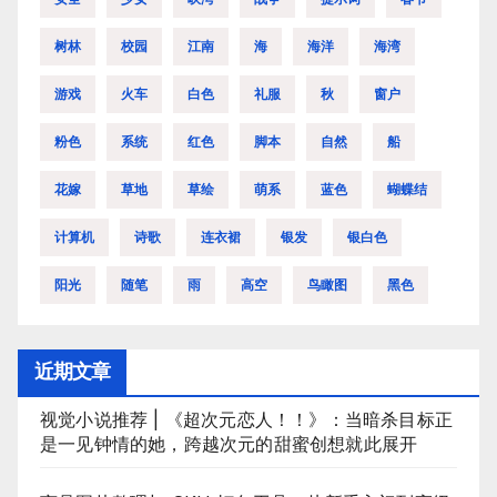
树林
校园
江南
海
海洋
海湾
游戏
火车
白色
礼服
秋
窗户
粉色
系统
红色
脚本
自然
船
花嫁
草地
草绘
萌系
蓝色
蝴蝶结
计算机
诗歌
连衣裙
银发
银白色
阳光
随笔
雨
高空
鸟瞰图
黑色
近期文章
视觉小说推荐 | 《超次元恋人！！》：当暗杀目标正
是一见钟情的她，跨越次元的甜蜜创想就此展开