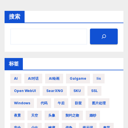
搜索
标签
AI
AI对话
AI绘画
Galgame
Iis
Open WebUI
SearXNG
SKU
SSL
Windows
代码
午后
卧室
图片处理
夜景
天空
头像
契约之吻
婚纱
安全
少女
峡湾
战争
提示词
春节