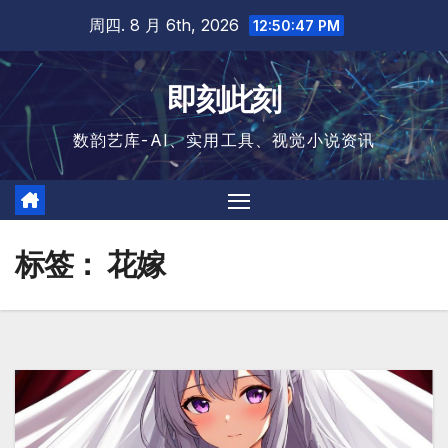
跳
周四. 8 月 6th, 2026
12:50:48 PM
至
内
即刻此刻
容
数韵艺库-AI、实用工具、视觉小说资讯
标签：
花嫁