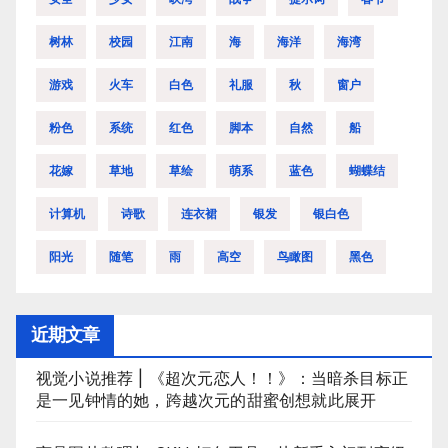
树林
校园
江南
海
海洋
海湾
游戏
火车
白色
礼服
秋
窗户
粉色
系统
红色
脚本
自然
船
花嫁
草地
草绘
萌系
蓝色
蝴蝶结
计算机
诗歌
连衣裙
银发
银白色
阳光
随笔
雨
高空
鸟瞰图
黑色
近期文章
视觉小说推荐 | 《超次元恋人！！》：当暗杀目标正
是一见钟情的她，跨越次元的甜蜜创想就此展开