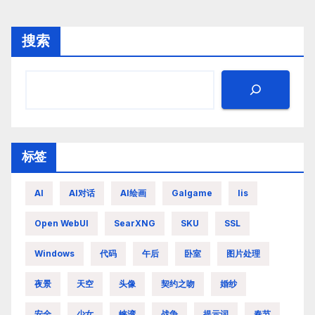
搜索
标签
AI
AI对话
AI绘画
Galgame
Iis
Open WebUI
SearXNG
SKU
SSL
Windows
代码
午后
卧室
图片处理
夜景
天空
头像
契约之吻
婚纱
安全
少女
峡湾
战争
提示词
春节