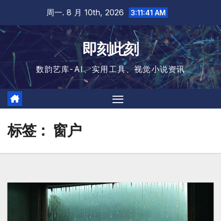
跳
周一. 8 月 10th, 2026
3:11:41 AM
至
内
即刻此刻
容
数韵艺库-AI、实用工具、视觉小说资讯
标签：
窗户