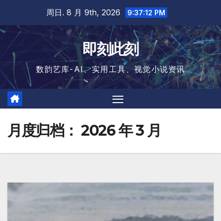
跳
周日. 8 月 9th, 2026
9:37:12 PM
至
内
即刻此刻
容
数韵艺库-AI、实用工具、视觉小说资讯
月度归档：
2026 年 3 月