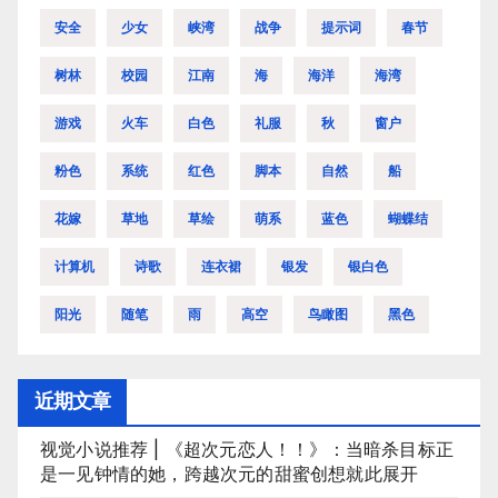
安全
少女
峡湾
战争
提示词
春节
树林
校园
江南
海
海洋
海湾
游戏
火车
白色
礼服
秋
窗户
粉色
系统
红色
脚本
自然
船
花嫁
草地
草绘
萌系
蓝色
蝴蝶结
计算机
诗歌
连衣裙
银发
银白色
阳光
随笔
雨
高空
鸟瞰图
黑色
近期文章
视觉小说推荐 | 《超次元恋人！！》：当暗杀目标正
是一见钟情的她，跨越次元的甜蜜创想就此展开