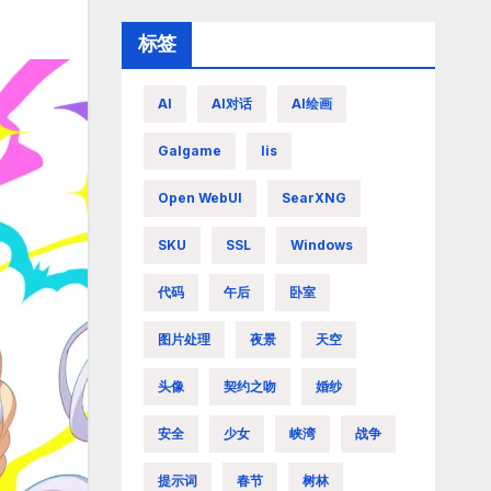
标签
AI
AI对话
AI绘画
Galgame
Iis
Open WebUI
SearXNG
SKU
SSL
Windows
代码
午后
卧室
图片处理
夜景
天空
头像
契约之吻
婚纱
安全
少女
峡湾
战争
提示词
春节
树林