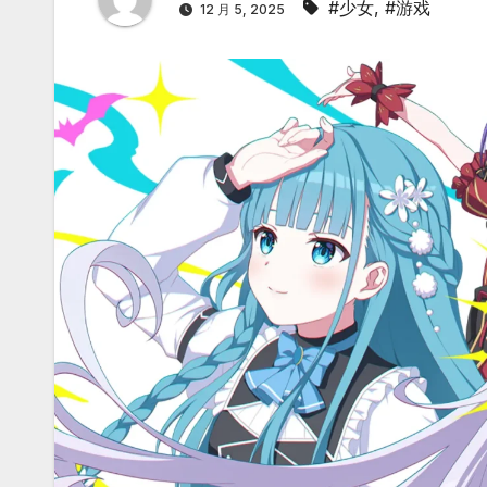
#少女
,
#游戏
12 月 5, 2025