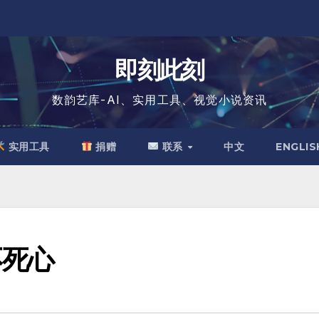
即刻此刻
数韵艺库-AI、实用工具、视觉小说资讯
实用工具
捐赠
联系
中文
ENGLIS
不死心