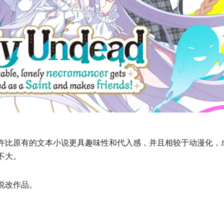
许比原有的文本小说更具趣味性和代入感，并且相较于动漫化，
不大。
说改作品。