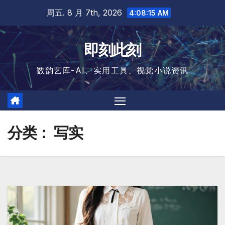
跳
周五. 8 月 7th, 2026
4:08:16 AM
至
内
即刻此刻
容
数韵艺库-AI、实用工具、视觉小说资讯
分类：
写实