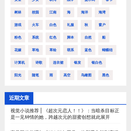
树林
校园
江南
海
海洋
海湾
游戏
火车
白色
礼服
秋
窗户
粉色
系统
红色
脚本
自然
船
花嫁
草地
草绘
萌系
蓝色
蝴蝶结
计算机
诗歌
连衣裙
银发
银白色
阳光
随笔
雨
高空
鸟瞰图
黑色
近期文章
视觉小说推荐 | 《超次元恋人！！》：当暗杀目标正
是一见钟情的她，跨越次元的甜蜜创想就此展开