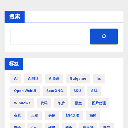
搜索
标签
AI
AI对话
AI绘画
Galgame
Iis
Open WebUI
SearXNG
SKU
SSL
Windows
代码
午后
卧室
图片处理
夜景
天空
头像
契约之吻
婚纱
安全
少女
峡湾
战争
提示词
春节